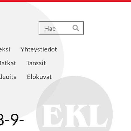
Haku
Hae
eksi
Yhteystiedot
atkat
Tanssit
deoita
Elokuvat
8-9-