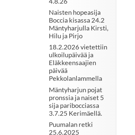
4.8.26
Naisten hopeasija
Boccia kisassa 24.2
Mäntyharjulla Kirsti,
Hilu ja Pirjo
18.2.2026 vietettiin
ulkoilupäivää ja
Eläkkeensaajien
päivää
Pekkolanlammella
Mäntyharjun pojat
pronssia ja naiset 5
sija paribocciassa
3.7.25 Kerimäellä.
Puumalan retki
25.6.2025