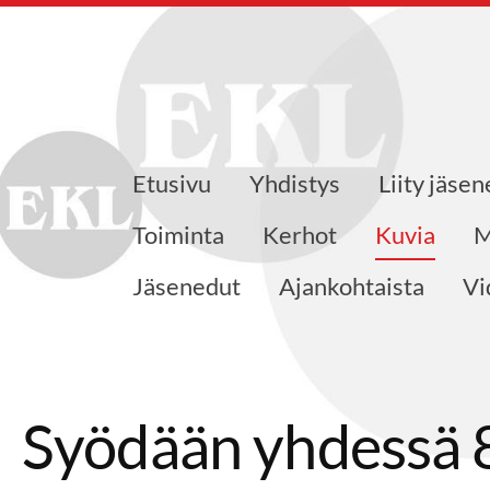
Etusivu
Yhdistys
Liity jäsen
eensaajat ry
Toiminta
Kerhot
Kuvia
M
Jäsenedut
Ajankohtaista
Vi
Syödään yhdessä 