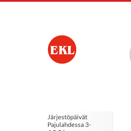
Siirry
sivun
sisältöön
Mäntyharjun eläkk
Järjestöpäivät
Pajulahdessa 3-