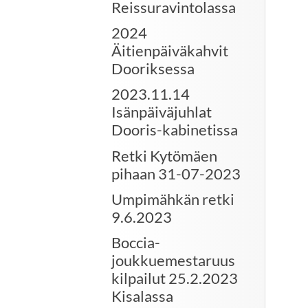
Reissuravintolassa
2024
Äitienpäiväkahvit
Dooriksessa
2023.11.14
Isänpäiväjuhlat
Dooris-kabinetissa
Retki Kytömäen
pihaan 31-07-2023
Umpimähkän retki
9.6.2023
Boccia-
joukkuemestaruus
kilpailut 25.2.2023
Kisalassa