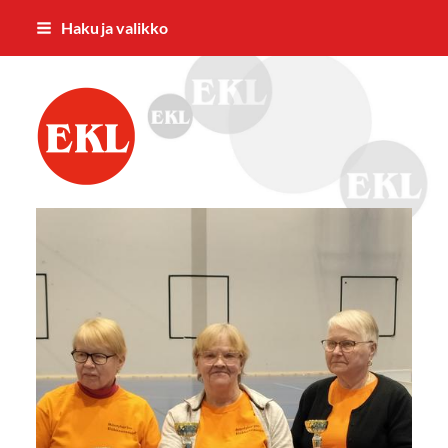
Siirry
Haku ja valikko
sivun
sisältöön
Mäntyharjun eläkkeensaajat ry