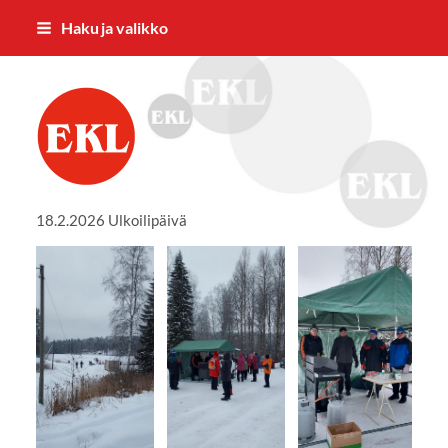
Siirry
Haku ja valikko
sivun
sisältöön
Mäntyharjun eläkkeensaajat ry
18.2.2026 Ulkoilipäivä