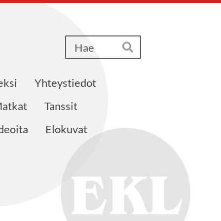
Haku
Hae
eksi
Yhteystiedot
atkat
Tanssit
deoita
Elokuvat