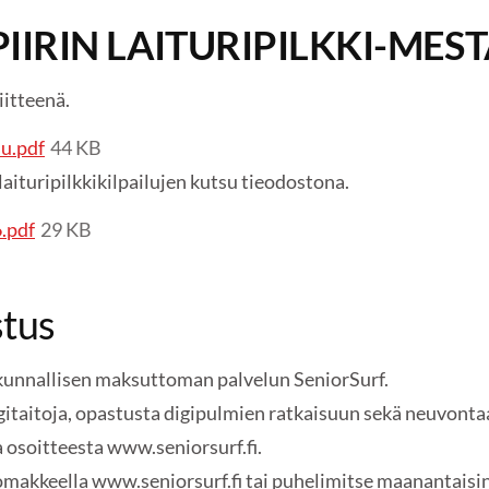
PIIRIN LAITURIPILKKI-ME
iitteenä.
su.pdf
44 KB
ituripilkkikilpailujen kutsu tieodostona.
6.pdf
29 KB
stus
akunnallisen maksuttoman palvelun SeniorSurf.
igitaitoja, opastusta digipulmien ratkaisuun sekä neuvonta
a osoitteesta www.seniorsurf.fi.
akkeella www.seniorsurf.fi tai puhelimitse maanantaisin 