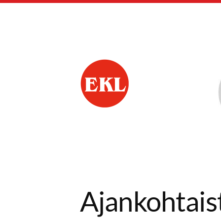
Siirry
sivun
sisältöön
Mäntyharjun eläkk
Ajankohtais