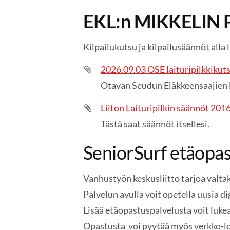
EKL:n MIKKELIN 
Kilpailukutsu ja kilpailusäännöt alla l
2026.09.03 OSE laituripilkkikut
Otavan Seudun Eläkkeensaajien la
Liiton Laituripilkin säännöt 201
Tästä saat säännöt itsellesi.
SeniorSurf etäopa
Vanhustyön keskusliitto tarjoa valt
Palvelun avulla voit opetella uusia d
Lisää etäopastuspalvelusta voit luke
Opastusta voi pyytää myös verkko-lom