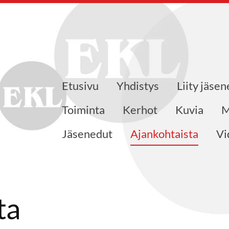
Etusivu
Yhdistys
Liity jäsen
eensaajat ry
Toiminta
Kerhot
Kuvia
M
Jäsenedut
Ajankohtaista
Vi
ta