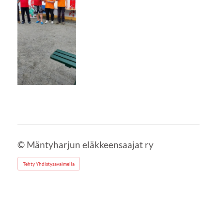
©
Mäntyharjun eläkkeensaajat ry
Tehty Yhdistysavaimella