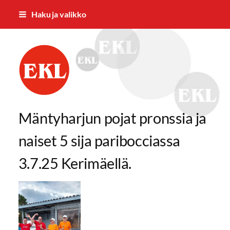
Siirry
Haku ja valikko
sivun
sisältöön
Mäntyharjun eläkkeensaajat ry
Mäntyharjun pojat pronssia ja
naiset 5 sija paribocciassa
3.7.25 Kerimäellä.