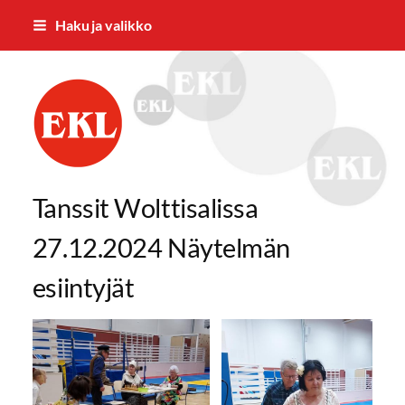
Siirry
Haku ja valikko
sivun
sisältöön
Mäntyharjun eläkkeensaajat ry
Tanssit Wolttisalissa
27.12.2024 Näytelmän
esiintyjät