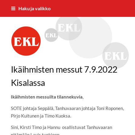
Siirry
Haku ja valikko
sivun
sisältöön
Mäntyharjun eläkkeensaajat ry
Ikäihmisten messut 7.9.2022
Kisalassa
Ikäihmisten messuilta tilannekuvia
,
SOTE johtaja Seppälä, Tanhuvaaran johtaja Toni Roponen,
Pirjo Kuitunen ja Timo Kuoksa.
Sini, Kirsti Timo ja Hannu osallistuvat Tanhuvaaran
pitämään Lavis tuokioon.