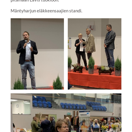
Mäntyharjun eläkkeensaajien standi.